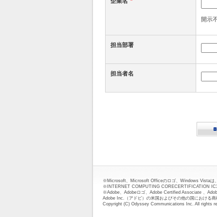
企業名
*
開示
担当部署
担当者名
※Microsoft、Microsoft Officeのロゴ、Windows
※INTERNET COMPUTING CORECERTIFICATION I
※Adobe、Adobeロゴ、Adobe Certified Associate 、Adobe
Adobe Inc.（アドビ）の米国およびその他の国におけ
Copyright (C) Odyssey Communications Inc. All rights r