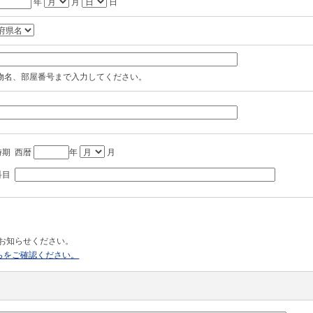
年
月
日
建物名、部屋番号まで入力してください。
時期 西暦
年
月
科目
お知らせください。
らをご確認ください。