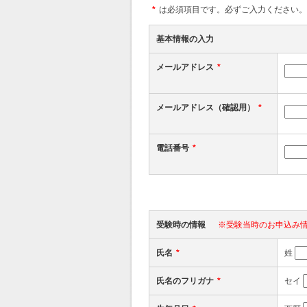
*
は必須項目です。必ずご入力ください。
基本情報の入力
メールアドレス
*
メールアドレス（確認用）
*
電話番号
*
受験時の情報
※受験当時のお申込み情
氏名
*
姓
氏名のフリガナ
*
セイ