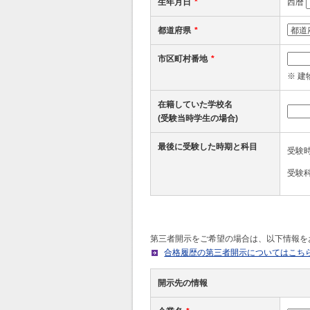
生年月日
*
西暦
都道府県
*
市区町村番地
*
※ 
在籍していた学校名
(受験当時学生の場合)
最後に受験した時期と科目
受験
受験
第三者開示をご希望の場合は、以下情報を
合格履歴の第三者開示についてはこち
開示先の情報