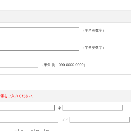
（半角英数字）
（半角英数字）
（半角 例：090-0000-0000）
報をご入力ください。
名
メイ