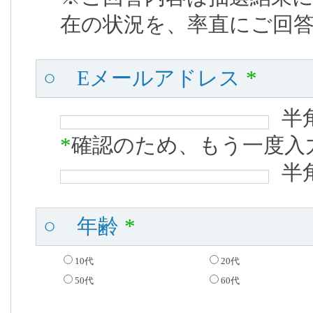
在の状況を、率直にご回
○ Eメールアドレス
*
半
*
確認のため、もう一度入
半
○ 年齢
*
10代
20代
50代
60代